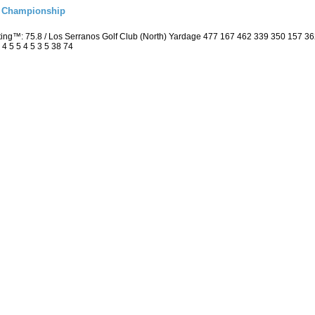
l Championship
ting™: 75.8 / Los Serranos Golf Club (North) Yardage 477 167 462 339 350 157 
 4 5 5 4 5 3 5 38 74