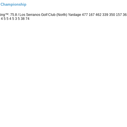
l Championship
ting™: 75.8 / Los Serranos Golf Club (North) Yardage 477 167 462 339 350 157 
 4 5 5 4 5 3 5 38 74