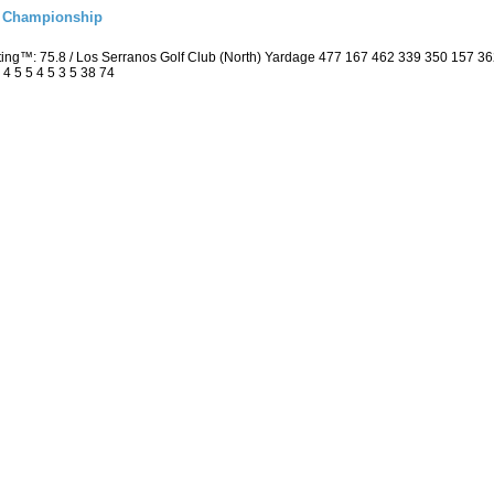
l Championship
ting™: 75.8 / Los Serranos Golf Club (North) Yardage 477 167 462 339 350 157 
 4 5 5 4 5 3 5 38 74